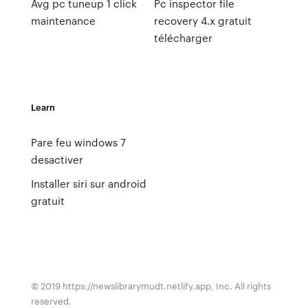
Avg pc tuneup 1 click
Pc inspector file
maintenance
recovery 4.x gratuit
télécharger
Learn
Pare feu windows 7
desactiver
Installer siri sur android
gratuit
© 2019 https://newslibrarymudt.netlify.app, Inc. All rights
reserved.