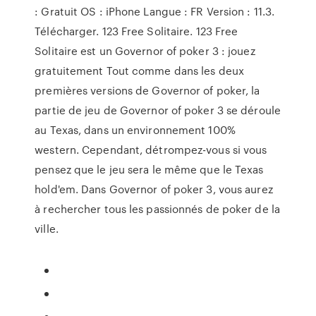
: Gratuit OS : iPhone Langue : FR Version : 11.3.
Télécharger. 123 Free Solitaire. 123 Free
Solitaire est un Governor of poker 3 : jouez
gratuitement Tout comme dans les deux
premières versions de Governor of poker, la
partie de jeu de Governor of poker 3 se déroule
au Texas, dans un environnement 100%
western. Cependant, détrompez-vous si vous
pensez que le jeu sera le même que le Texas
hold'em. Dans Governor of poker 3, vous aurez
à rechercher tous les passionnés de poker de la
ville.