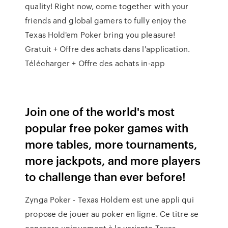
quality! Right now, come together with your
friends and global gamers to fully enjoy the
Texas Hold'em Poker bring you pleasure!
Gratuit + Offre des achats dans l'application.
Télécharger + Offre des achats in-app
Join one of the world's most
popular free poker games with
more tables, more tournaments,
more jackpots, and more players
to challenge than ever before!
Zynga Poker - Texas Holdem est une appli qui
propose de jouer au poker en ligne. Ce titre se
consacre uniquement à la variante Texas