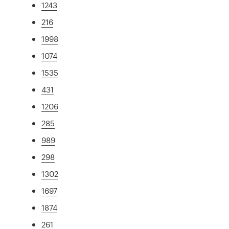
1243
216
1998
1074
1535
431
1206
285
989
298
1302
1697
1874
261