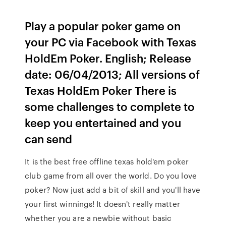
Play a popular poker game on
your PC via Facebook with Texas
HoldEm Poker. English; Release
date: 06/04/2013; All versions of
Texas HoldEm Poker There is
some challenges to complete to
keep you entertained and you
can send
It is the best free offline texas hold'em poker
club game from all over the world. Do you love
poker? Now just add a bit of skill and you'll have
your first winnings! It doesn't really matter
whether you are a newbie without basic