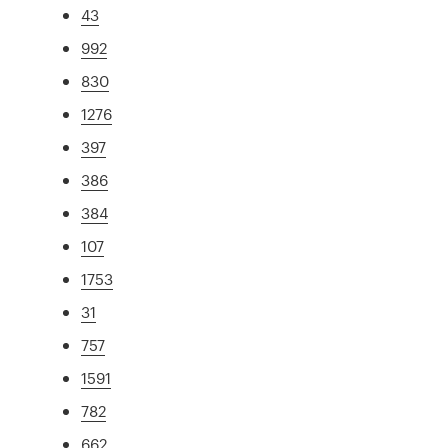
43
992
830
1276
397
386
384
107
1753
31
757
1591
782
662