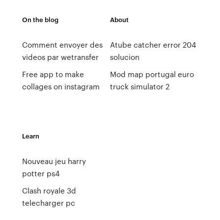
On the blog
About
Comment envoyer des
Atube catcher error 204
videos par wetransfer
solucion
Free app to make
Mod map portugal euro
collages on instagram
truck simulator 2
Learn
Nouveau jeu harry
potter ps4
Clash royale 3d
telecharger pc