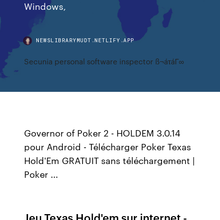
Windows,
NEWSLIBRARYMUDT.NETLIFY.APP
Secunia personal software inspector ß¬áτáΓ∞
Governor of Poker 2 - HOLDEM 3.0.14
pour Android - Télécharger Poker Texas
Hold'Em GRATUIT sans téléchargement |
Poker ...
Jeu Texas Hold'em sur internet -