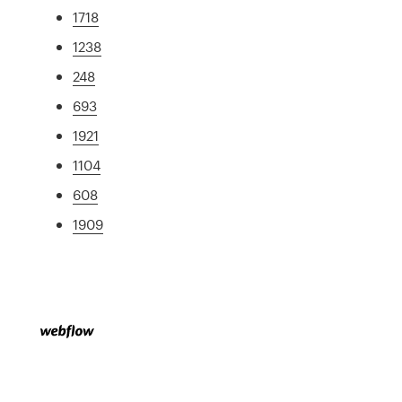
1718
1238
248
693
1921
1104
608
1909