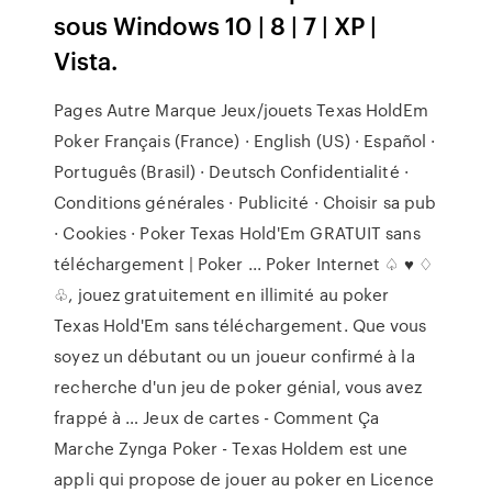
sous Windows 10 | 8 | 7 | XP |
Vista.
Pages Autre Marque Jeux/jouets Texas HoldEm
Poker Français (France) · English (US) · Español ·
Português (Brasil) · Deutsch Confidentialité ·
Conditions générales · Publicité · Choisir sa pub
· Cookies · Poker Texas Hold'Em GRATUIT sans
téléchargement | Poker ... Poker Internet ♤ ♥ ♢
♧, jouez gratuitement en illimité au poker
Texas Hold'Em sans téléchargement. Que vous
soyez un débutant ou un joueur confirmé à la
recherche d'un jeu de poker génial, vous avez
frappé à … Jeux de cartes - Comment Ça
Marche Zynga Poker - Texas Holdem est une
appli qui propose de jouer au poker en Licence