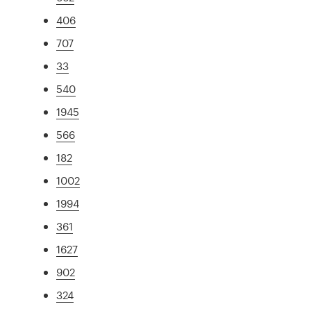
406
707
33
540
1945
566
182
1002
1994
361
1627
902
324