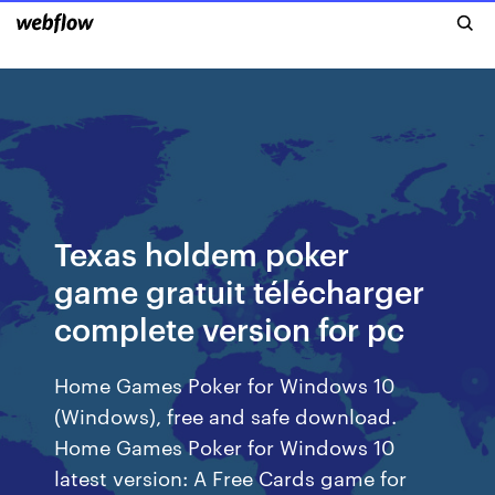
Texas holdem poker
game gratuit télécharger
complete version for pc
Home Games Poker for Windows 10
(Windows), free and safe download.
Home Games Poker for Windows 10
latest version: A Free Cards game for